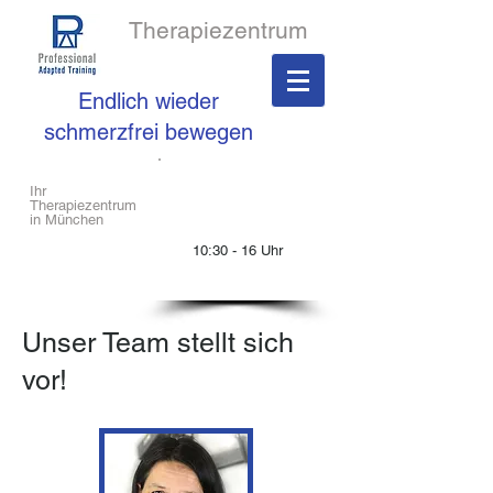
Therapiezentrum
Endlich wieder
schmerzfrei bewegen
​Rufen Sie uns an
Ihr
Therapiezentrum
in München
089 /
76 75 53 55
10:30 - 16 Uhr
FAX: 089 /
76 755 357
Unser Team stellt sich
vor!