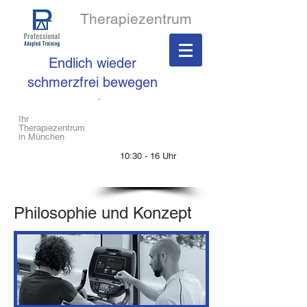
Therapiezentrum
Endlich wieder
schmerzfrei bewegen
​Rufen Sie uns an
Ihr
Therapiezentrum
in München
089 /
76 75 53 55
10:30 - 16 Uhr
FAX: 089 /
76 755 357
Philosophie und Konzept